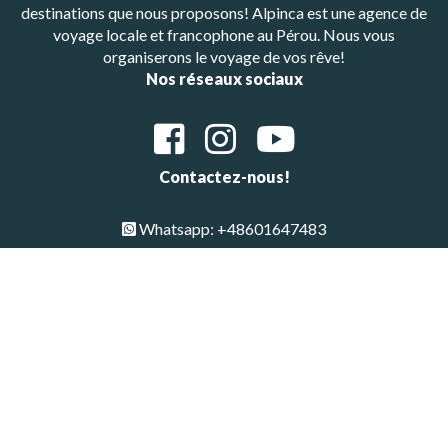
destinations que nous proposons! Alpinca est une agence de
voyage locale et francophone au Pérou. Nous vous
organiserons le voyage de vos rêve!
Nos réseaux sociaux
Contactez-nous!
Whatsapp: +48601647483
E-mail : alpinca.contact@gmail.com
Adresse : Av. Gutemberg 405, Arequipa, Peru
Copyright © All Rights Reserved 2026 | Alpinca
Haut de page