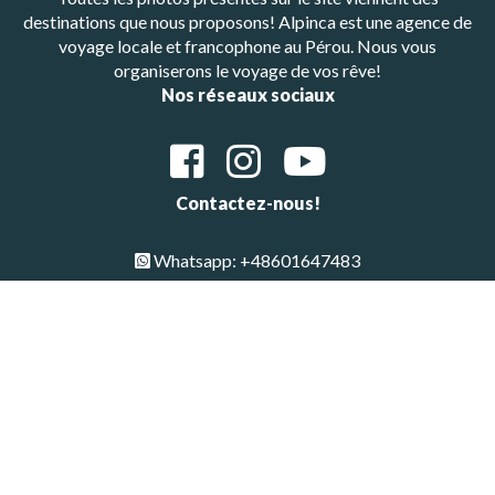
destinations que nous proposons! Alpinca est une agence de
voyage locale et francophone au Pérou. Nous vous
organiserons le voyage de vos rêve!
Nos réseaux sociaux
Contactez-nous!
Whatsapp: +48601647483
E-mail : alpinca.contact@gmail.com
Adresse : Av. Gutemberg 405, Arequipa, Peru
Copyright © All Rights Reserved 2026 | Alpinca
Haut de page