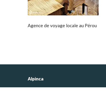
Agence de voyage locale au Pérou
Alpinca
Les photos du site sont de Nicolas
Castermans, le co-fondateur de l’agen
et concepteur des itinéraires de voyag