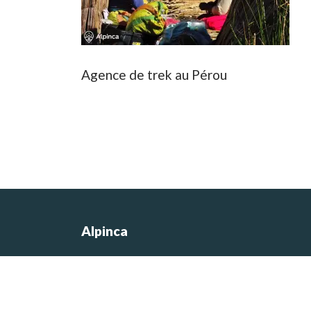
Agence de trek au Pérou
Alpinca
Les photos du site sont de Nicolas
Castermans, le co-fondateur de l’agen
et concepteur des itinéraires de voyag