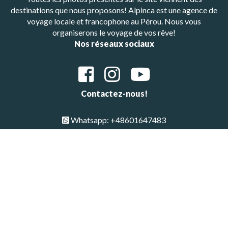
destinations que nous proposons! Alpinca est une agence de
voyage locale et francophone au Pérou. Nous vous
organiserons le voyage de vos rêve!
Nos réseaux sociaux
Contactez-nous!
Whatsapp: +48601647483
E-mail : alpinca.contact@gmail.com
Adresse : Av. Gutemberg 405, Arequipa, Peru
Copyright © All Rights Reserved 2026 | Alpinca
Haut de page