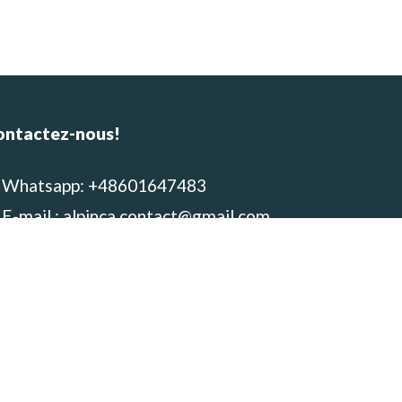
ontactez-nous!
Whatsapp: +48601647483
E-mail : alpinca.contact@gmail.com
Adresse : Av. Gutemberg 405,
equipa, Peru