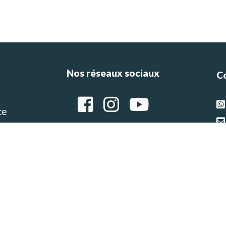
Nos réseaux sociaux
C
ce
e
g
Ar
.