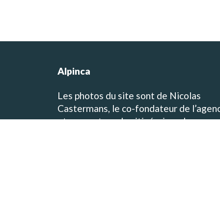
Alpinca
Les photos du site sont de Nicolas
Castermans, le co-fondateur de l’agen
et concepteur des itinéraires de voyag
et de trek! Vous pouvez visiter son blo
de voyage et de photographie sur
www.baikara.net
Toutes les photos présentes sur le site
viennent des destinations que nous
proposons! Alpinca est une agence de
voyage locale et francophone au Pérou