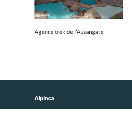
Agence trek de l’Ausangate
Alpinca
Les photos du site sont de Nicolas
Castermans, le co-fondateur de l’agen
et concepteur des itinéraires de voyag