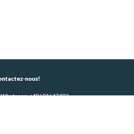
ontactez-nous!
Whatsapp: +48601647483
E-mail : alpinca.contact@gmail.com
Adresse : Av. Gutemberg 405,
equipa, Peru