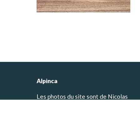
Alpinca
Les photos du site sont de Nicolas
Castermans, le co-fondateur de l’agen
et concepteur des itinéraires de voyag
et de trek! Vous pouvez visiter son blo
de voyage et de photographie sur
www.baikara.net