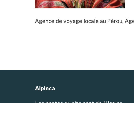
Agence de voyage locale au Pérou, Ag
Alpinca
Les photos du site sont de Nicolas
Castermans, le co-fondateur de l’agen
et concepteur des itinéraires de voyag
et de trek! Vous pouvez visiter son blo