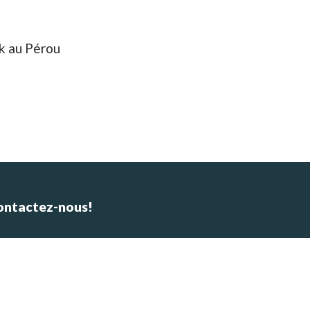
k au Pérou
ontactez-nous!
Whatsapp: +48601647483
E-mail : alpinca.contact@gmail.com
Adresse : Av. Gutemberg 405,