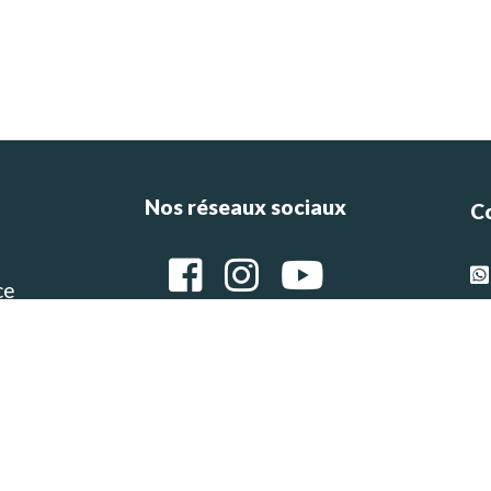
Nos réseaux sociaux
C
ce
e
g
Ar