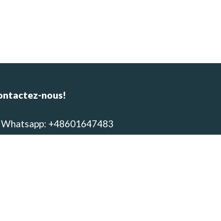
ontactez-nous!
Whatsapp: +48601647483
E-mail : alpinca.contact@gmail.com
Adresse : Av. Gutemberg 405,
equipa, Peru