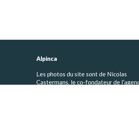
Alpinca
Les photos du site sont de Nicolas
Castermans, le co-fondateur de l’agen
et concepteur des itinéraires de voyag
et de trek! Vous pouvez visiter son blo
de voyage et de photographie sur
www.baikara.net
Toutes les photos présentes sur le site
viennent des destinations que nous