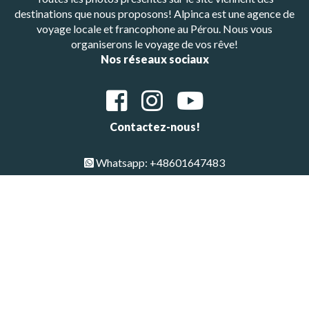
destinations que nous proposons! Alpinca est une agence de
voyage locale et francophone au Pérou. Nous vous
organiserons le voyage de vos rêve!
Nos réseaux sociaux
Contactez-nous!
Whatsapp: +48601647483
E-mail : alpinca.contact@gmail.com
Adresse : Av. Gutemberg 405, Arequipa, Peru
Copyright © All Rights Reserved 2026 | Alpinca
Haut de page