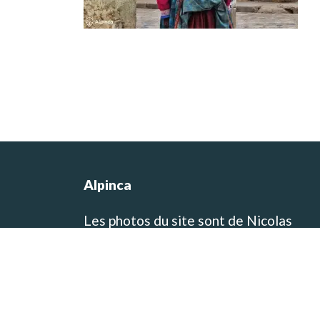
Alpinca
Les photos du site sont de Nicolas
Castermans, le co-fondateur de l’agen
et concepteur des itinéraires de voyag
et de trek! Vous pouvez visiter son blo
de voyage et de photographie sur
www.baikara.net