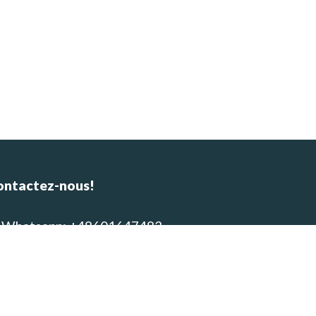
ontactez-nous!
Whatsapp: +48601647483
E-mail : alpinca.contact@gmail.com
Adresse : Av. Gutemberg 405,
equipa, Peru