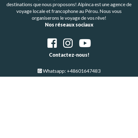
destinations que nous proposons! Alpinca est une agence de
voyage locale et francophone au Pérou. Nous vous
organiserons le voyage de vos rêve!
Nos réseaux sociaux
Contactez-nous!
Whatsapp: +48601647483
E-mail : alpinca.contact@gmail.com
Adresse : Av. Gutemberg 405, Arequipa, Peru
Copyright © All Rights Reserved 2026 | Alpinca
Haut de page