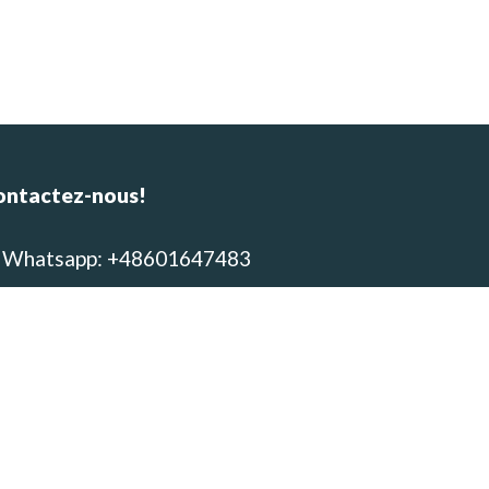
ontactez-nous!
Whatsapp: +48601647483
E-mail : alpinca.contact@gmail.com
Adresse : Av. Gutemberg 405,
equipa, Peru