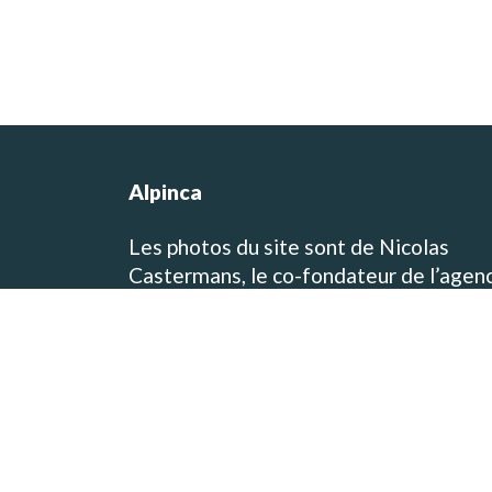
Alpinca
Les photos du site sont de Nicolas
Castermans, le co-fondateur de l’agen
et concepteur des itinéraires de voyag
et de trek! Vous pouvez visiter son blo
de voyage et de photographie sur
www.baikara.net
Toutes les photos présentes sur le site
viennent des destinations que nous
proposons! Alpinca est une agence de