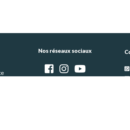
Nos réseaux sociaux
C
ce
e
g
Ar