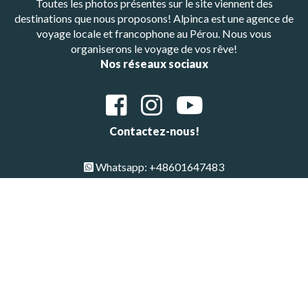
Toutes les photos présentes sur le site viennent des
destinations que nous proposons! Alpinca est une agence de
voyage locale et francophone au Pérou. Nous vous
organiserons le voyage de vos rêve!
Nos réseaux sociaux
Contactez-nous!
Whatsapp: +48601647483
E-mail : alpinca.contact@gmail.com
Adresse : Av. Gutemberg 405, Arequipa, Peru
Copyright © All Rights Reserved 2026 | Alpinca
Haut de page