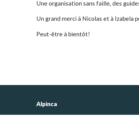
Une organisation sans faille, des guid
Un grand merci à Nicolas et à Izabela 
Peut-être à bientôt!
Alpinca
Les photos du site sont de Nicolas
Castermans, le co-fondateur de l’agen
et concepteur des itinéraires de voyag