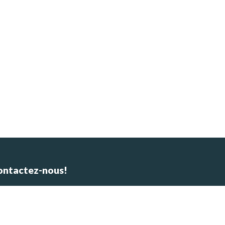
ontactez-nous!
Whatsapp: +48601647483
E-mail : alpinca.contact@gmail.com