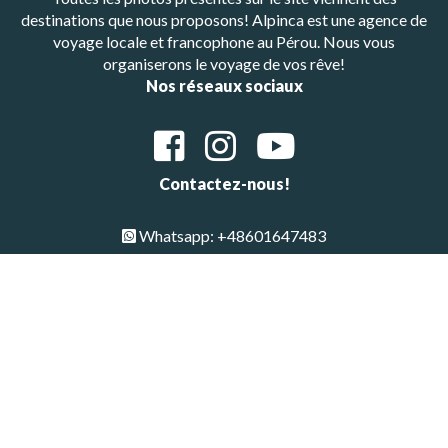
destinations que nous proposons! Alpinca est une agence de
voyage locale et francophone au Pérou. Nous vous
organiserons le voyage de vos rêve!
Nos réseaux sociaux
Contactez-nous!
Whatsapp: +48601647483
E-mail : alpinca.contact@gmail.com
Adresse : Av. Gutemberg 405, Arequipa, Peru
Copyright © All Rights Reserved 2026 | Alpinca
Haut de page