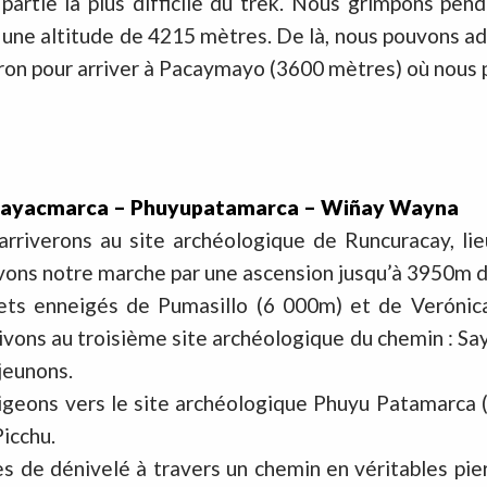
artie la plus difficile du trek. Nous grimpons pend
une altitude de 4215 mètres. De là, nous pouvons ad
on pour arriver à Pacaymayo (3600 mètres) où nous p
– Sayacmarca – Phuyupatamarca – Wiñay Wayna
rriverons au site archéologique de Runcuracay, lie
vons notre marche par une ascension jusqu’à 3950m d’
ts enneigés de Pumasillo (6 000m) et de Verónica
ivons au troisième site archéologique du chemin : S
jeunons.
rigeons vers le site archéologique Phuyu Patamarca
icchu.
 de dénivelé à travers un chemin en véritables pier