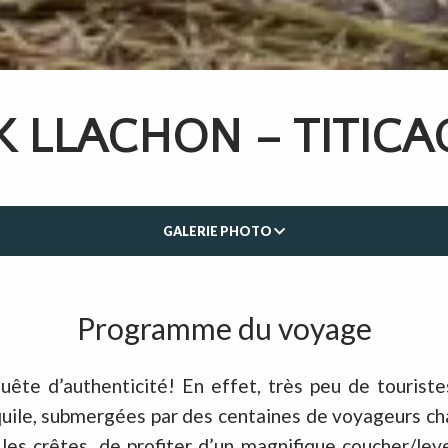
K LLACHON – TITICAC
GALERIE PHOTO
Programme du voyage
ête d’authenticité! En effet, très peu de touristes
uile, submergées par des centaines de voyageurs cha
 les crêtes, de profiter d’un magnifique coucher/lev