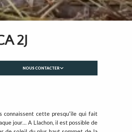
A 2J
NOUS CONTACTER
 connaissent cette presqu’île qui fait
que jour… A Llachon, il est possible de
er de soleil du plus haut sommet de la