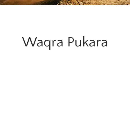
Waqra Pukara