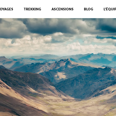
OYAGES
TREKKING
ASCENSIONS
BLOG
L'ÉQUI