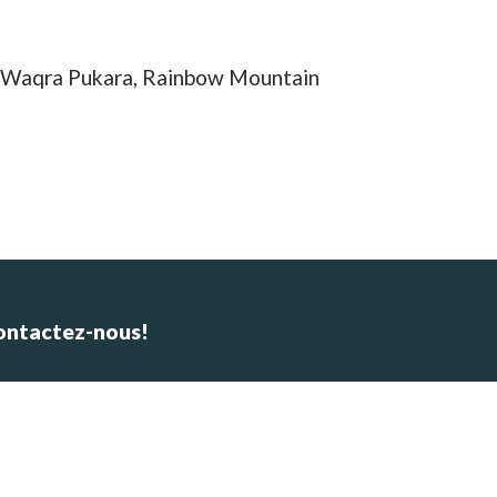
o, Waqra Pukara, Rainbow Mountain
ontactez-nous!
Whatsapp: +48601647483
E-mail : alpinca.contact@gmail.com
Adresse : Av. Gutemberg 405,