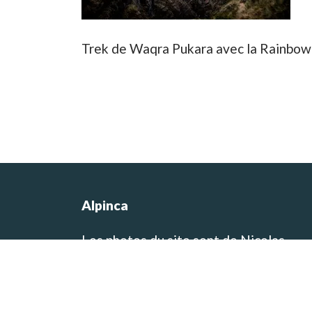
Trek de Waqra Pukara avec la Rainbow 
Alpinca
Les photos du site sont de Nicolas
Castermans, le co-fondateur de l’agen
et concepteur des itinéraires de voyag
et de trek! Vous pouvez visiter son blo