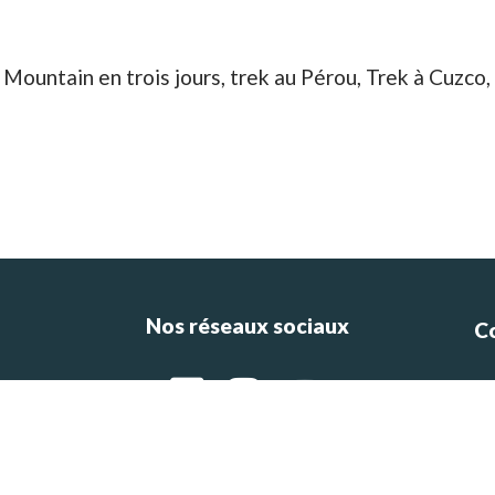
Mountain en trois jours, trek au Pérou, Trek à Cuzc
Nos réseaux sociaux
C
ce
e
g