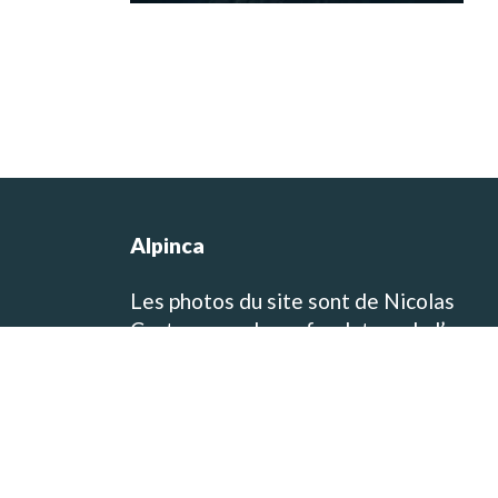
Alpinca
Les photos du site sont de Nicolas
Castermans, le co-fondateur de l’agen
et concepteur des itinéraires de voyag
et de trek! Vous pouvez visiter son blo
de voyage et de photographie sur
www.baikara.net
Toutes les photos présentes sur le site