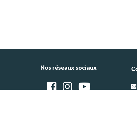
Nos réseaux sociaux
C
ce
e
g
Ar