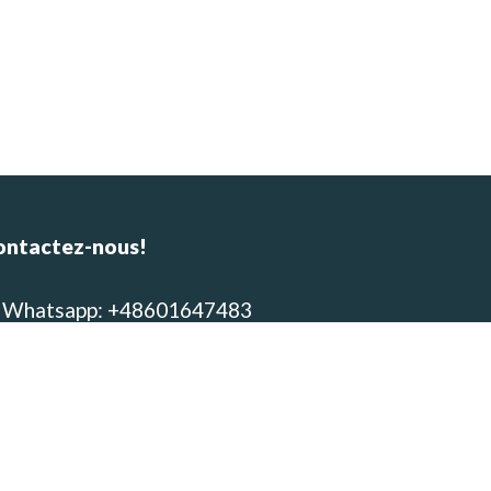
ontactez-nous!
Whatsapp: +48601647483
E-mail : alpinca.contact@gmail.com
Adresse : Av. Gutemberg 405,
equipa, Peru