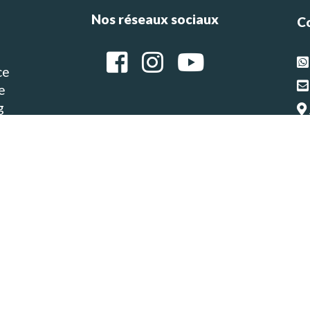
Nos réseaux sociaux
C
ce
e
g
Ar
.