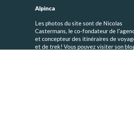
Alpinca
Les photos du site sont de Nicolas
Castermans, le co-fondateur de l’agen
et concepteur des itinéraires de voyag
et de trek! Vous pouvez visiter son blo
de voyage et de photographie sur
www.baikara.net
Toutes les photos présentes sur le site
viennent des destinations que nous
proposons! Alpinca est une agence de
voyage locale et francophone au Pérou
Nous vous organiserons le voyage de
vos rêve!