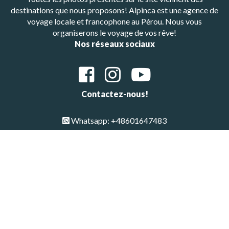
destinations que nous proposons! Alpinca est une agence de
voyage locale et francophone au Pérou. Nous vous
organiserons le voyage de vos rêve!
Nos réseaux sociaux
Contactez-nous!
Whatsapp: +48601647483
E-mail : alpinca.contact@gmail.com
Adresse : Av. Gutemberg 405, Arequipa, Peru
Copyright © All Rights Reserved 2026 | Alpinca
Haut de page