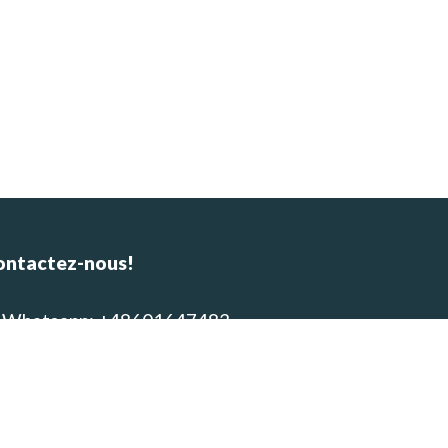
ontactez-nous!
Whatsapp: +48601647483
E-mail : alpinca.contact@gmail.com
Adresse : Av. Gutemberg 405,
equipa, Peru