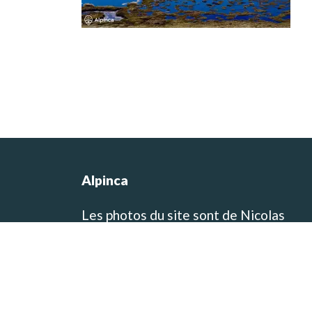
Alpinca
Les photos du site sont de Nicolas
Castermans, le co-fondateur de l’agen
et concepteur des itinéraires de voyag
et de trek! Vous pouvez visiter son blo
de voyage et de photographie sur
www.baikara.net