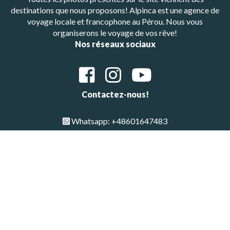
destinations que nous proposons! Alpinca est une agence de
voyage locale et francophone au Pérou. Nous vous
organiserons le voyage de vos rêve!
Nos réseaux sociaux
Contactez-nous!
Whatsapp: +48601647483
E-mail : alpinca.contact@gmail.com
Adresse : Av. Gutemberg 405, Arequipa, Peru
Copyright © All Rights Reserved 2026 | Alpinca
Haut de page