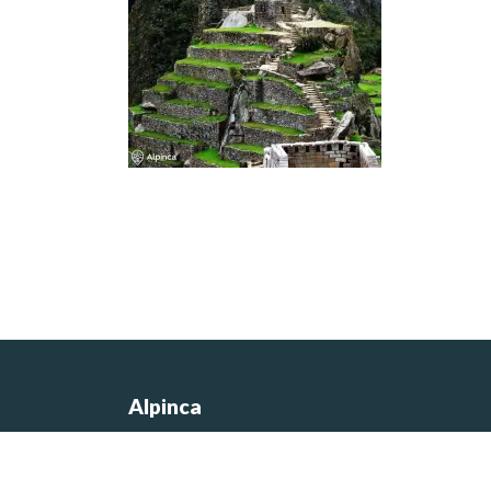
Alpinca
Les photos du site sont de Nicolas
Castermans, le co-fondateur de l’agen