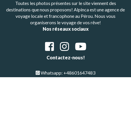
Toutes les photos présentes sur le site viennent des
destinations que nous proposons! Alpinca est une agence de
voyage locale et francophone au Pérou. Nous vous
organiserons le voyage de vos rêve!
Nos réseaux sociaux
Contactez-nous!
Whatsapp: +48601647483
E-mail : alpinca.contact@gmail.com
Adresse : Av. Gutemberg 405, Arequipa, Peru
Copyright © All Rights Reserved 2026 | Alpinca
Haut de page