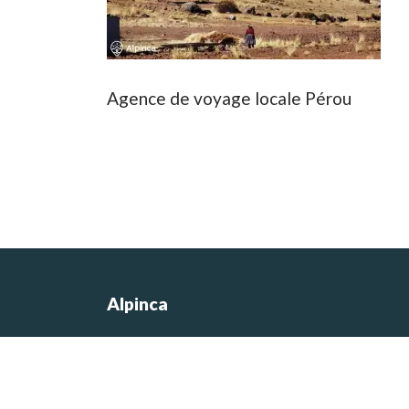
Agence de voyage locale Pérou
Alpinca
Les photos du site sont de Nicolas
Castermans, le co-fondateur de l’agen
et concepteur des itinéraires de voyag