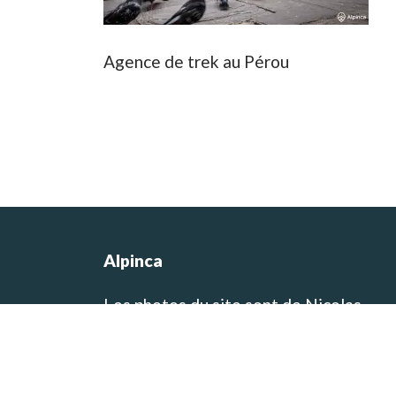
Agence de trek au Pérou
Alpinca
Les photos du site sont de Nicolas
Castermans, le co-fondateur de l’agen
et concepteur des itinéraires de voyag
et de trek! Vous pouvez visiter son blo