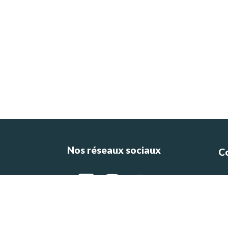
Nos réseaux sociaux
C
ce
e
g