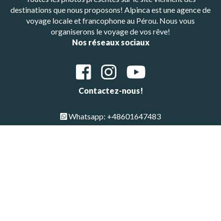
destinations que nous proposons! Alpinca est une agence de
voyage locale et francophone au Pérou. Nous vous
organiserons le voyage de vos rêve!
Nos réseaux sociaux
Contactez-nous!
Whatsapp: +48601647483
E-mail : alpinca.contact@gmail.com
Adresse : Av. Gutemberg 405, Arequipa, Peru
Copyright © All Rights Reserved 2026 | Alpinca
Haut de page