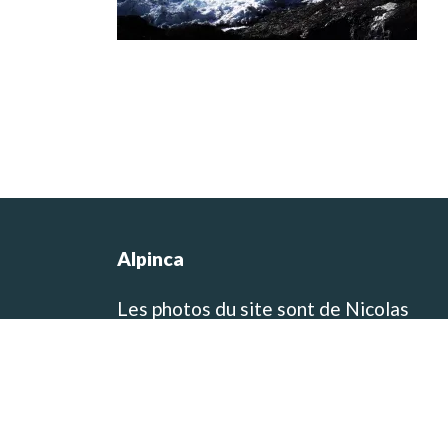
Alpinca
Les photos du site sont de Nicolas
Castermans, le co-fondateur de l’agen
et concepteur des itinéraires de voyag
et de trek! Vous pouvez visiter son blo
de voyage et de photographie sur
www.baikara.net