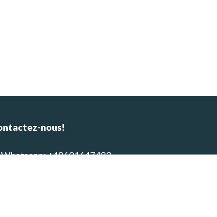
ontactez-nous!
Whatsapp: +48601647483
E-mail : alpinca.contact@gmail.com
Adresse : Av. Gutemberg 405,
equipa, Peru