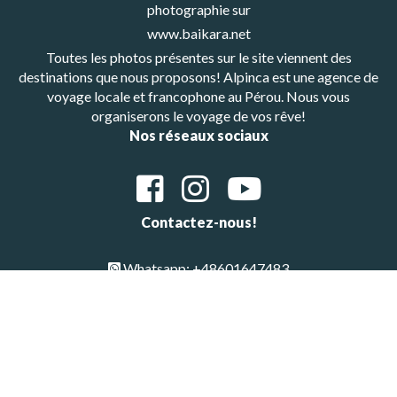
photographie sur
www.baikara.net
Toutes les photos présentes sur le site viennent des
destinations que nous proposons! Alpinca est une agence de
voyage locale et francophone au Pérou. Nous vous
organiserons le voyage de vos rêve!
Nos réseaux sociaux
Contactez-nous!
Whatsapp: +48601647483
E-mail : alpinca.contact@gmail.com
Adresse : Av. Gutemberg 405, Arequipa, Peru
Copyright © All Rights Reserved 2026 | Alpinca